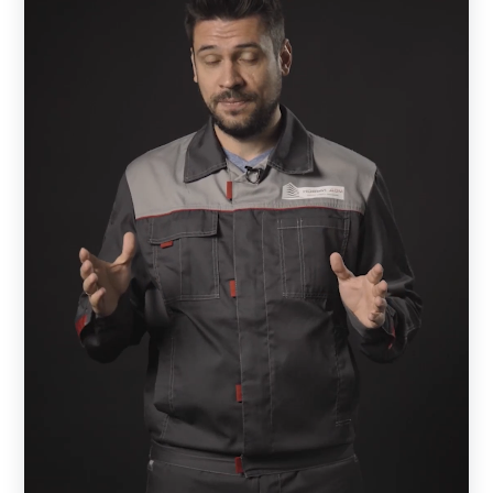
выбранного покрытия, а тыльная – цвет грунта (серый).
Это позволяет несколько удешевить проект. В случае,
если применяется полимерно-порошковая окраска, то
обе стороны окрашены одинаково.
Полиэстер дешевле, но ограничен по цвету.
Порошковая краска имеет большую стойкость,
чем
полиэстер
, лучше сопротивляется механическим
нагрузкам и имеет расширенную цветовую гамму. При
этом нужно понимать, что и полиэстер имеет запас
прочности, достаточны для долговечной службы.
Поэтому при выборе нужно руководствоваться, прежде
всего, дизайнерскими предпочтениями и финансовыми
возможностями.
Схема сборки примерно одинакова для всех моделей,
за исключением Хай-тек. Забор состоит из отдельных