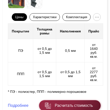
Цены
Характеристики
Комплектация
Толщина
Покрытие
Наполнения
Прайс
рамы
от
от 0,5 до
1640
ПЭ
0,5 мм
1,5 мм
руб.
кв.м.
от
от 0,5 до
от 0,5 до 1,5
2277
ППП
1,5 мм
мм
руб.
кв.м.
* ПЭ - полиэстер, ППП - полимерно-порошковое
Подробнее
Расчитать стоимость