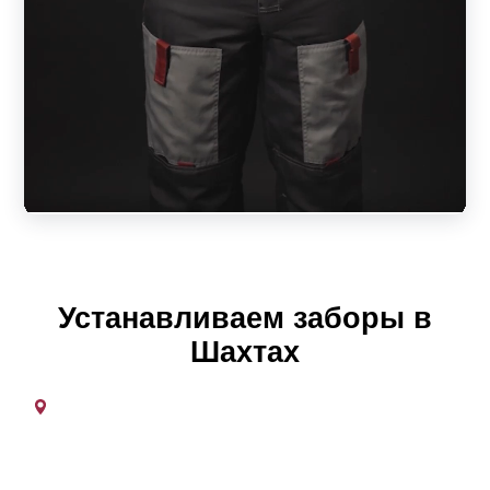
панелей, устанавливаемых между опорными столбами.
Из П-образных профилей формируется несущий каркас,
который затем заполняется планками. Элементы
удерживаются на месте заклепками или специальными
отгибами. Несущие столбы могут быть как круглыми, так
и выполняться из профильной трубы. При желании,
заказчик может замаскировать несущие столбы
особыми накладками, которые придают забору
монолитную внешность и дополнительно защищают
Устанавливаем заборы в
несущую трубу от внешних воздействий.
Шахтах
Входная группа имеет строение, близкое заборным
панелям. Главная особенность – наличие жесткого
несущего каркаса из стальных профильных труб. Они
играют роль силовой обвязки, которая заполнена все