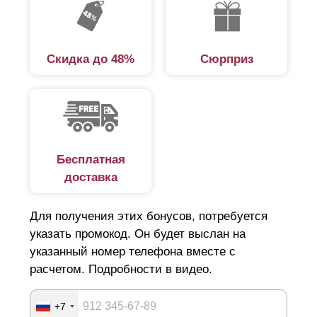
растительности. Вдобавок, ограждение из профлиста
выглядит однообразно, уныло и не отвечает
требованиям, предъявляемым к оформлению
Скидка до 48%
Сюрприз
индивидуальных участков.
Наш забор, комплект которого можно приобрести для
самостоятельной сборки, лишен этого недостатка. Не
блокируя потоки воздуха, наши заборы имеют
пониженную парусность и создают надежное укрытие от
Бесплатная
доставка
постороннего взгляда. При этом обеспечивает обзор
улицы со стороны участка.
Для получения этих бонусов, потребуется
указать промокод. Он будет выслан на
Общее описание
указанный номер телефона вместе с
расчетом. Подробности в видео.
В большинстве моделей полотно забора составляется
из отдельных планок. Есть варианты в которых планки
+7
имитируют жалюзи, например: Стандарт, Оптима,