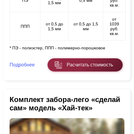
ПЭ
0,5 мм
руб.
1,5 мм
кв.м.
от
от 0,5 до
от 0,5 до 1,5
1039
ППП
1,5 мм
мм
руб.
кв.м.
* ПЭ - полиэстер, ППП - полимерно-порошковое
Подробнее
Расчитать стоимость
Комплект забора-лего «сделай
сам» модель «Хай-тек»