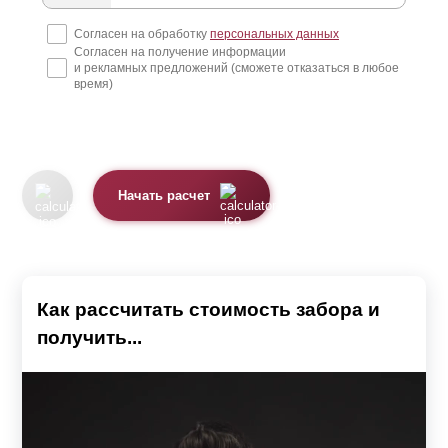
Премиум, Люкс, Модерн и Комби. А в некоторых
Согласен на обработку
персональных данных
Согласен на получение информации
моделях планки похожи на доски. Это модели Ранчо и
и рекламных предложений (сможете отказаться в любое
Классика. Модель Хай-тек имеет несколько иную
время)
конструкцию - у нее нет планок. Подробнее о каждой
модели можно узнать, перейдя на соответствующую
страницу.
Начать расчет
Планки выполнены из стального листа толщиной от 0,5
до 1,5 мм. Их поверхность защищена от коррозии
полимерным покрытием по предварительно
загрунтованной поверхности. Это может быть или
Как рассчитать стоимость забора и
полиэстер
, или высокостойкая порошковая краска.
получить...
Каждое покрытие имеет свои особенности.
При использовании
полиэстера
защита может быть
односторонней или двусторонней. В первом случае,
лицевая сторона планки имеет текстуру и цвет