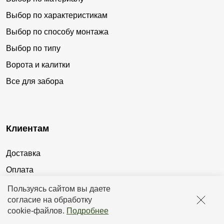
направляющих.
персональный
персональный
Выбор по характеристикам
Стандартный способ с применением
Выбор по способу монтажа
персональный
расчет
расчет
заклепок.
Каждая ламель фиксируется в
Выбор по типу
направляющих при помощи за
клепок
. технические
расчет
расчет
расчет
Ворота и калитки
отверстия при этом могут быть сделаны в
Все для забора
расчет
расчет
расчет
элементах конструкции заранее на производстве.
Это упрощает сборку и сводит риск ошибок к нулю.
расчет
расчет
расчет
Если есть желание сэкономить, то заказчик может
Клиентам
расчет
расчет
расчет
выполнить отверстия самостоятельно. Но такое
решение усложняет и затягивает процесс сборки.
Доставка
расчет
расчет
расчет
Направляющие с отгибающимися
Оплата
фиксаторами.
В направляющих лазером
расчет
расчет
подробно
Дилерам
Пользуясь сайтом вы даете
вырезаются особой формы отгибы - фиксаторы.
согласие на обработку
Гарантия
подробно
подробно
подробно
Которые служат для фиксации ламелей. Это
cookie-файлов
.
Подробнее
Замер