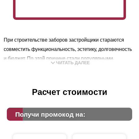
При строительстве заборов застройщики стараются
совместить функциональность, эстетику, долговечность
и бюджет. По этой причине стали популярными
ЧИТАТЬ ДАЛЕЕ
конструкции из профлиста (профнастила), защищенные
от коррозии полимерным покрытием.
Простота и скорость сборки, богатство цветовых
Расчет стоимости
решений – это базовые плюсы такой технологии. Минус
же состоял в том, что глухие стены вокруг участка
Получи промокод на:
меняет на нем микроклимат – по причине затенения
периметра и блокировки продуваемости земли. Это
создает проблемы с влажностью грунта и отражается на