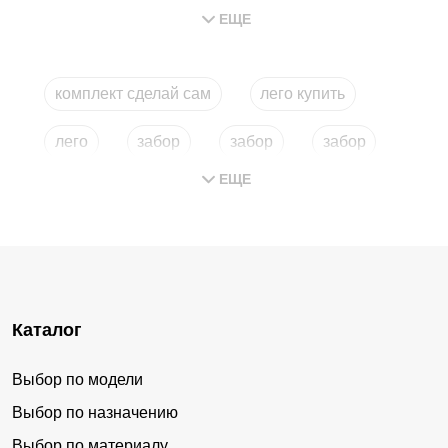
теми же планками.
ЕЩЕ
Дополнительно с внутренней стороны забора пускается
усиление – небольшая планка, обеспечивающая
жесткость конструкции и избавляющая планки от
комплект сделай сам
лего купить
провиса под собственной тяжестью.
лего
забор
забор
забор
Особенности сборки
ЕЩЕ
забор
забор
забор
данные
Возможны несколько вариантов сборки, главное
данные
данные
данные
отличие между которыми кроется в деталях. Внешне
итог выглядит примерно одинаково. Но вот процесс
данные
данные
данные
сборки может значительно отличаться в зависимости от
Каталог
данные
данные
персональный
выбранного варианта.
В основе всех комплектов все тот же забор
лего
(то есть
Выбор по модели
персональный
персональный
набор для самостоятельной сборки). Основное различие
Выбор по назначению
персональный
персональный
кроется в форме и технологии изготовления
Выбор по материалу