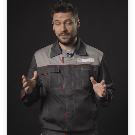
изготовлены в виде жалюзи. Визуально изделия
выглядят как сплошные, но обладают достаточной
проветриваемостью и отлично пропускают солнечные
лучи. Конструкция выполнена таким образом, что
снаружи участок практически не видно — прохожие
смогут увидеть лишь элементы кровли. При этом с
внешней стороны отлично просматривается улица и
всегда можно увидеть, кто пришел в гости, не открывая
калитки или ворот.
В основе конструкции — металлическая рама,
состоящая из горизонтальных и вертикальных
профилей. Пространство между профилями заполняют
ламели — горизонтальные металлические планки,
изготовленные в форме английской буквы Z. Ламели
могут быть расположены вплотную друг к другу или с