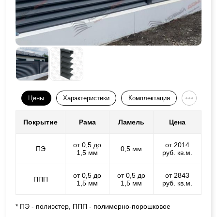
Цены
Характеристики
Комплектация
Покрытие
Рама
Ламель
Цена
от 0,5 до
от 2014
ПЭ
0,5 мм
1,5 мм
руб. кв.м.
от 0,5 до
от 0,5 до
от 2843
ППП
1,5 мм
1,5 мм
руб. кв.м.
* ПЭ - полиэстер, ППП - полимерно-порошковое