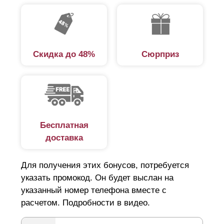
долговечностью, а в сравнении с заборами из
профнастила или сетки-рабицы придают участку более
эстетичный вид. Установка забора не требует
привлечения наемных специалистов и строительства
Скидка до 48%
Сюрприз
дополнительных конструкций. Декоративные панели
предназначены для самостоятельной сборки и
монтируются на любые столбы.
Панельные заборы для дачи
Бесплатная
доставка
Выбирая забор на дачу, следует обратить внимание на
ряд ключевых факторов. Основная функция забора —
Для получения этих бонусов, потребуется
защита от нежелательных посетителей, в том числе и
указать промокод. Он будет выслан на
животных, которые из любопытства могут испортить
указанный номер телефона вместе с
расчетом. Подробности в видео.
цветочную клумбу и зеленые насаждения. При этом
сплошной забор не выход, поскольку требуется