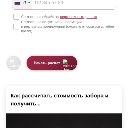
+7
обеспечить проветриваемость и попадание солнечных
лучей на участок с целью сохранения естественного
Согласен на обработку
персональных данных
Согласен на получение информации
микроклимата. Заборы с достаточной
и рекламных предложений (сможете отказаться в любое
светопрозрачностью можно поставить не только по
время)
фасаду участка, но и между соседями. Это создаст
единый стиль оформления участка по всему периметру
и обеспечит оптимальную циркуляцию потоков воздуха
Начать расчет
и солнечного света. Представленные в каталоге модели
отличаются по конструкции и функционалу, обеспечивая
решение разносторонних задач.
Как рассчитать стоимость забора и
Заборы-жалюзи
получить...
Модели: Забор «Стандарт», Забор «Оптима», Забор
«Премиум», Забор «Люкс» и Забор «Модерн»