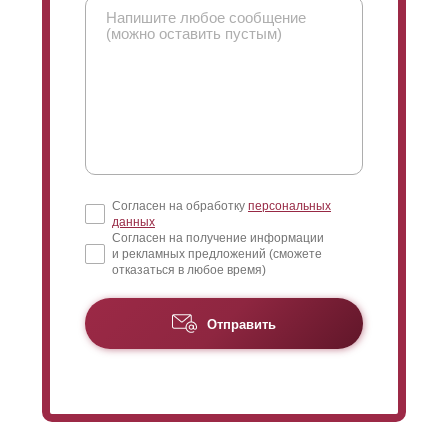
находящиеся за забором вас, не видят, а вы их
видите.
Поменяв
нахлест
, можно поменять угол обзора.
Обычно для того чтобы полностью закрыть угол
обзора изнутри, достаточно разместить ламели
без
нахлеста
. Если же клиент желает уменьшить угол
обзора еще и с улицы, то тогда можно
сделать
нахлест
.
Согласен на обработку
персональных
данных
Согласен на получение информации
и рекламных предложений (сможете
отказаться в любое время)
Отправить