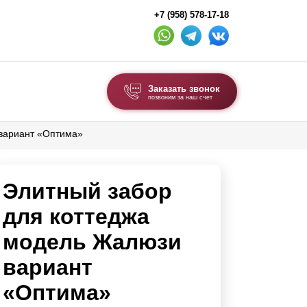
+7 (958) 578-17-18
Заказать звонок
позвоним за наш счет
 вариант «Оптима»
ВЫБОР ПО ТИПУ
Модульные заборы и ограждения
Элитный забор
Комбинированные заборы
Секционные заборы
для коттеджа
модель Жалюзи
ВОРОТА И КАЛИТКИ
вариант
Ворота откатные
«Оптима»
Ворота распашные
Ворота складные гармошка