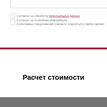
т вариант подходит для заграждения абсолютно каждого объекта: и 
едок, и мест для семейного и активного отдыха, и для сада, а так
Согласен на обработку
персональных данных
дель используется и для заграждения предприятий, а также частных
Согласен на получение информации
о высота
ламели
прекрасно смотрится в заборах любой высоты.
и рекламных предложений (сможете отказаться в любое время)
рианту будет требоваться наибольшее количество
ламелей
из-за у
ктор будет действовать не так сильно. Это незначительно повышает
обенностей вы можете воспользоваться калькулятором.
Расчет стоимости