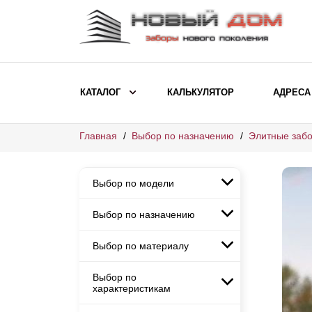
КАТАЛОГ
КАЛЬКУЛЯТОР
АДРЕСА
Главная
Выбор по назначению
Элитные забо
ВЫБОР ПО МОДЕЛИ
Заборы Ранчо
Выбор по модели
Заборы Хай-тек
Заборы Классика
Выбор по назначению
Заборы Ранчо
Заборы Жалюзи
Заборы Хай-тек
Выбор по материалу
Заборы и ограждения для
Заборы Классика
детских садов
ВЫБОР ПО НАЗНАЧЕНИЮ
Заборы Жалюзи
Выбор по
Заборы с кирпичными столбами
Заборы для дачи
характеристикам
Заборы и ограждения для детских
Заборы из евроштакетника
Элитные заборы для коттеджей
садов