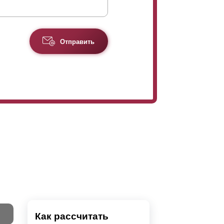
загородных участков, и и домов, и веранд, и
же и для ограждения балкона. В свою очередь
 паркингов. Хотим отметить,
Отправить
меньшенной высоты. На "Стандарт" этот
 цену “
Оптима
”. Для учёта всех
Как рассчитать