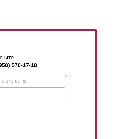
оните
958) 578-17-18
тупна и в глубине 60 мм, а значит ширина
70 мм.