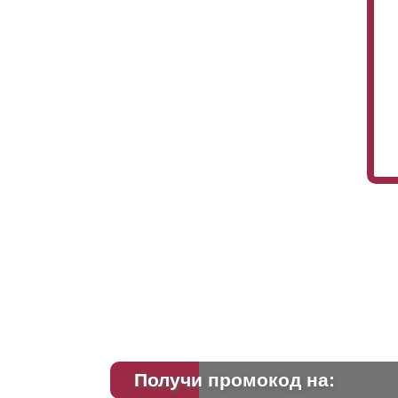
Это
бес
мо
чт
Ва
фа
ос
Получи промокод на: