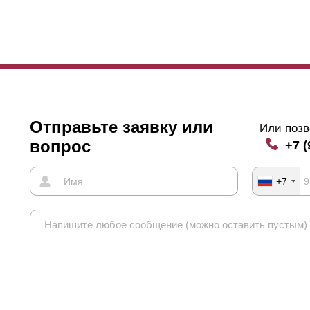
Отправьте заявку или
Или позв
вопрос
+7 (
+7
ота варианта - 109 мм ( при глубине секции 50 мм ). "
Оптима
" дос
дет составлять 123 мм. В глубине 80 мм высота будет составлять 1