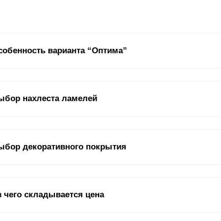
собенность варианта “Оптима”
нём с того, что в варианте "
Оптима
"
ламель
имеет форму английск
ыбор нахлеста ламелей
о на рисунке, изображённом ниже. Есть всего три варианта с таким
смотря на то, что у них разная высота
ламели
, z-профиль у них од
альная планка, расположенная в раме секции забора. Также могут г
ть
ламели
.
к вы уже знаете,
ламели
можно разместить по разному: встык или вн
ыбор декоративного покрытия
жете увидеть это на картинке. Нахлест влияет на два параметра в
енно эти два параметра: дизайн и угол обзора.
оративное покрытие отвечает за срок службы забора. Если сказать 
з чего складывается цена
щитно-декоративным, которое защищает от коррозии и прочих внеш
пользуем два варианта покрытия:
полиэстер
и полимерно-порошков
рекомендовали, но есть ряд особенностей, на которых стоит уделит