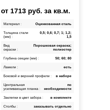
Каркасы ворот
от 1713 руб. за кв.м.
Калитки
Входные группы
Материал :
Оцинкованная сталь
Толщина стали
0,5; 0,6; 0,7; 1; 1,2;
ВСЕ ДЛЯ ЗАБОРА
(мм) :
1,5
Панели для забора
Вид
Порошковая окраска;
окраски :
полиэстер
Глубина секции (мм) :
50; 60; 80
Ламели :
есть
Боковой и верхний профили :
в наборе
Центральная
по
усиливающая планка :
необходимости
Заклепки в цвет забора :
в комплекте
Столбы :
заказывать отдельно