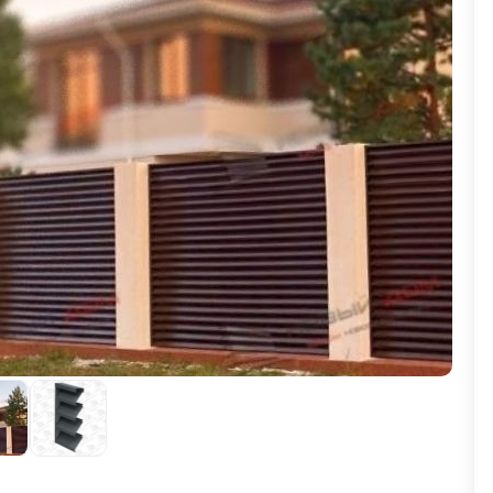
ВЫБОР ПО ХАРАКТЕРИСТИКАМ
Горизонтальные заборы
Высокие заборы
Красивые, дизайнерские заборы
ВЫБОР ПО СПОСОБУ МОНТАЖА
Заборы под ключ
Готовые заборы
Комплекты заборов-лего "сделай сам"
Быстровозводимые заборы