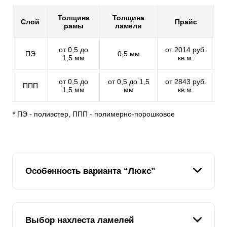
Толщина
Толщина
Слой
Прайс
рамы
ламели
от 0,5 до
от 2014 руб.
ПЭ
0,5 мм
1,5 мм
кв.м.
от 0,5 до
от 0,5 до 1,5
от 2843 руб.
ППП
1,5 мм
мм
кв.м.
* ПЭ - полиэстер, ППП - полимерно-порошковое
Особенность варианта “Люкс”
В отличие от предыдущих версий, которые
Выбор нахлеста ламелей
различались по высоте планок, но имели схожий Z-