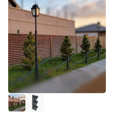
разных производителей разная от 20 до 40 микрон.
Например, на изготовление секции забора "Люкс" с
Чем толще пленка, тем она надежнее. Иногда пленка
глубиной секции 50 мм, высотой
ламелей
110 мм без
наносится на обе стороны листа, но бывает, что
перекрытия потребуется меньше стали, чем на
только на одну. В последнем случае вторую сторону
изготовление аналогичного забора, но, например, с
листа просто грунтуют (эта сторона листа, конечно,
глубиной секции 80 мм и перекрытием
ламелей
20
идет на обратную сторону забора). В общем, в этом
мм. Да и трудоемкость первого забора будет
смысле выбор на любой вкус и кошелек. Заводы-
меньше, чем второго. Отсюда и разница в цене. Вы
производители поставляют нам такую сталь в
платите только за фактическую стоимость
огромных рулонах, а мы должны с помощью
материалов и зарплату рабочих.
специальных станков нарезать из нее листы и
изготовить
ламели
для своих заборов. Получаются
красивые и качественные заборы.
Но есть несколько особенностей, на которые нужно
обратить внимание. Во-первых, толщина стали,
которая производится с таким покрытием, обычно
составляет 0,5 мм. При такой толщине можно найти
довольно широкий спектр цветов и фактур. Но если
вам необходимо изготовить забор из более толстой
стали, то, к сожалению, выбор не так широк - один,
два варианта и все. Во-вторых, при производстве