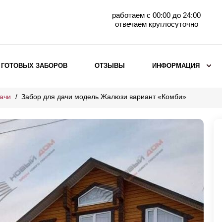
работаем с 00:00 до 24:00
отвечаем круглосуточно
 ГОТОВЫХ ЗАБОРОВ
ОТЗЫВЫ
ИНФОРМАЦИЯ
ачи
Забор для дачи модель Жалюзи вариант «Комби»
ВЫБОР ПО МАТЕРИАЛУ
Заборы с кирпичными столбами
Заборы из евроштакетника
горизонтального
Металлические заборы для дачи
Забор жалюзи с кирпичными столбами
Металлические заборы
Металлические ограждения