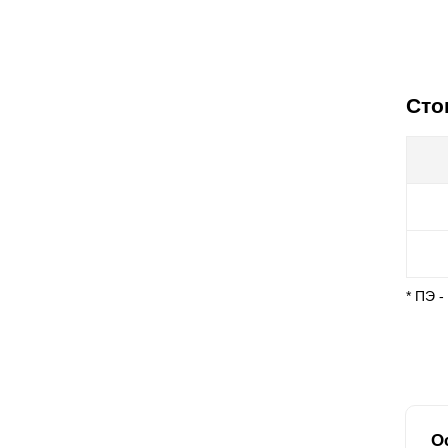
Сто
* ПЭ 
О