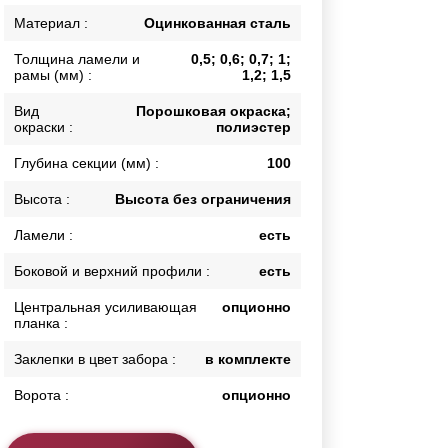
Каркасы ворот
Материал :
Оцинкованная сталь
Калитки
Толщина ламели и
0,5; 0,6; 0,7; 1;
Входные группы
рамы (мм) :
1,2; 1,5
Вид
Порошковая окраска;
окраски :
полиэстер
ВСЕ ДЛЯ ЗАБОРА
Глубина секции (мм) :
100
Панели для забора
Высота :
Высота без ограничения
Ламели :
есть
Боковой и верхний профили :
есть
Центральная усиливающая
опционно
планка :
Заклепки в цвет забора :
в комплекте
Ворота :
опционно