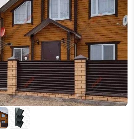
ВЫБОР ПО ХАРАКТЕРИСТИКАМ
Горизонтальные заборы
Высокие заборы
Красивые, дизайнерские заборы
ВЫБОР ПО СПОСОБУ МОНТАЖА
Заборы под ключ
Готовые заборы
Комплекты заборов-лего "сделай сам"
Быстровозводимые заборы