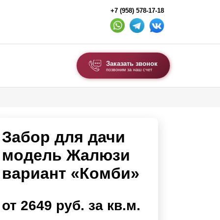
+7 (958) 578-17-18
Заказать звонок
позвоним за наш счет
ВЫБОР ПО ТИПУ
Модульные заборы и ограждения
Забор для дачи
Комбинированные заборы
Секционные заборы
модель Жалюзи
вариант «Комби»
ВОРОТА И КАЛИТКИ
Ворота откатные
от 2649 руб. за кв.м.
Ворота распашные
Ворота складные гармошка