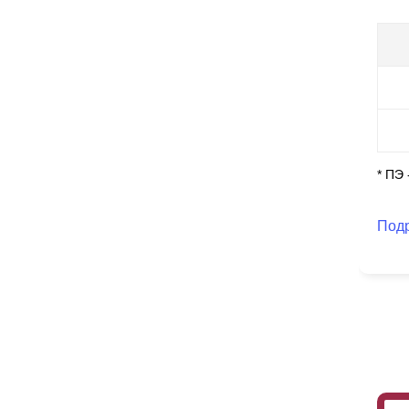
* ПЭ
Под