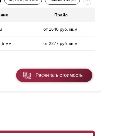
ение
Прайс
Покр
м
от 1640 руб. кв.м.
П
1,5 мм
от 2277 руб. кв.м.
ПП
* ПЭ - поли
Расчитать стоимость
Подробнее