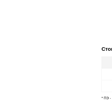
Сто
* ПЭ 