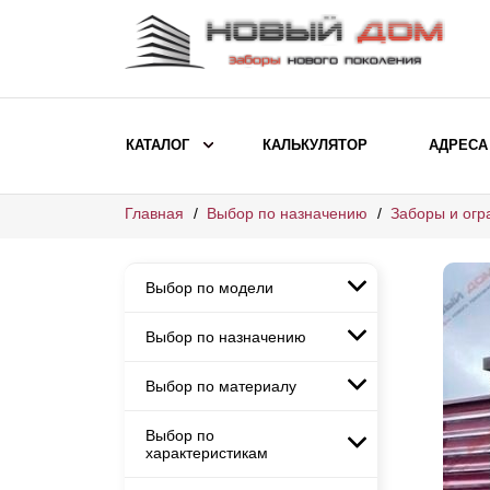
КАТАЛОГ
КАЛЬКУЛЯТОР
АДРЕСА
Главная
Выбор по назначению
Заборы и огр
ВЫБОР ПО МОДЕЛИ
Заборы Ранчо
Выбор по модели
Заборы Хай-тек
Заборы Классика
Выбор по назначению
Заборы Ранчо
Заборы Жалюзи
Заборы Хай-тек
Выбор по материалу
Заборы и ограждения для
Заборы Классика
детских садов
ВЫБОР ПО НАЗНАЧЕНИЮ
Заборы Жалюзи
Выбор по
Заборы с кирпичными столбами
Заборы для дачи
характеристикам
Заборы и ограждения для детских
Заборы из евроштакетника
Элитные заборы для коттеджей
садов