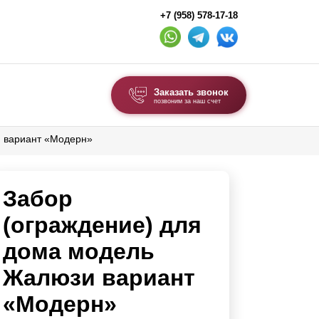
+7 (958) 578-17-18
Заказать звонок
позвоним за наш счет
и вариант «Модерн»
ВЫБОР ПО ТИПУ
Модульные заборы и ограждения
Забор
Комбинированные заборы
Секционные заборы
(ограждение) для
дома модель
ВОРОТА И КАЛИТКИ
Жалюзи вариант
Ворота откатные
«Модерн»
Ворота распашные
Ворота складные гармошка