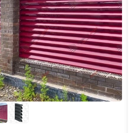
ВЫБОР ПО ХАРАКТЕРИСТИКАМ
Горизонтальные заборы
Высокие заборы
Красивые, дизайнерские заборы
ВЫБОР ПО СПОСОБУ МОНТАЖА
Заборы под ключ
Готовые заборы
Комплекты заборов-лего "сделай сам"
Быстровозводимые заборы