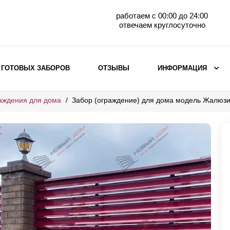
работаем с 00:00 до 24:00
отвечаем круглосуточно
 ГОТОВЫХ ЗАБОРОВ
ОТЗЫВЫ
ИНФОРМАЦИЯ
аждения для дома
Забор (ограждение) для дома модель Жалюз
ВЫБОР ПО МАТЕРИАЛУ
Заборы с кирпичными столбами
Заборы из евроштакетника
горизонтального
Металлические заборы для дачи
Забор жалюзи с кирпичными столбами
Металлические заборы
Металлические ограждения