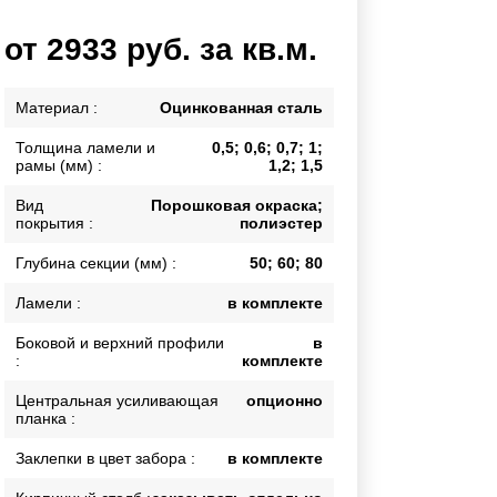
Каркасы ворот
от 2933 руб. за кв.м.
Калитки
Входные группы
Материал :
Оцинкованная сталь
Толщина ламели и
0,5; 0,6; 0,7; 1;
ВСЕ ДЛЯ ЗАБОРА
рамы (мм) :
1,2; 1,5
Панели для забора
Вид
Порошковая окраска;
покрытия :
полиэстер
Глубина секции (мм) :
50; 60; 80
Ламели :
в комплекте
Боковой и верхний профили
в
:
комплекте
Центральная усиливающая
опционно
планка :
Заклепки в цвет забора :
в комплекте