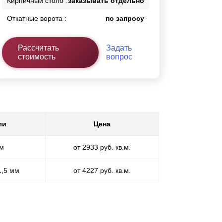
Кирпичный столб :
заказывать отдельно
Откатные ворота :
по запросу
Рассчитать
Задать
стоимость
вопрос
ли
Цена
мм
от 2933 руб. кв.м.
1,5 мм
от 4227 руб. кв.м.