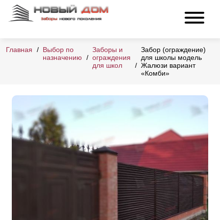
Главная
Выбор по
Заборы и
Забор (ограждение)
назначению
ограждения
для школы модель
для школ
Жалюзи вариант
«Комби»