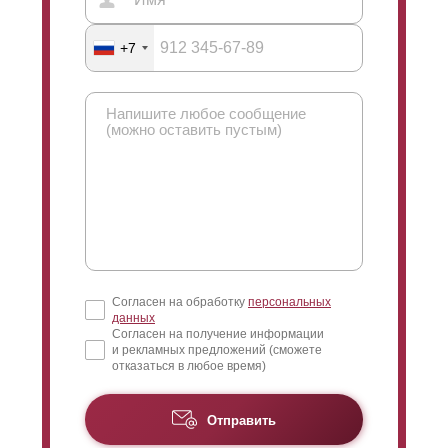
через
ламели
. Выше приведена картинка, на которой
показан этот угол обзора. Если вы выглянете наружу,
+7
вам придется смотреть вверх, и вы сможете увидеть
только небо (вы не сможете увидеть местность). Если
смотреть с другой стороны, то вид всегда сверху и
видна нижняя часть забора. Это позволяет видеть,
что происходит на улице за забором. Максимальное
перекрытие позволяет максимально уменьшить угол
обзора.
Согласен на обработку
персональных
данных
Согласен на получение информации
и рекламных предложений (сможете
отказаться в любое время)
Высота
ламели
"
Оптима
" составляет 109
миллиметров (при глубине секции 50 миллиметров).
Отправить
Данная модель также доступна с глубиной секции 60
миллиметров, в этом случае