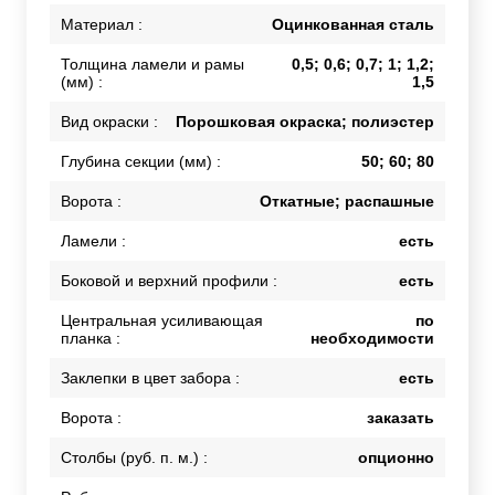
Материал :
Оцинкованная сталь
Толщина ламели и рамы
0,5; 0,6; 0,7; 1; 1,2;
(мм) :
1,5
Вид окраски :
Порошковая окраска; полиэстер
Глубина секции (мм) :
50; 60; 80
Ворота :
Откатные; распашные
Ламели :
есть
Боковой и верхний профили :
есть
Центральная усиливающая
по
планка :
необходимости
Заклепки в цвет забора :
есть
Ворота :
заказать
Столбы (руб. п. м.) :
опционно