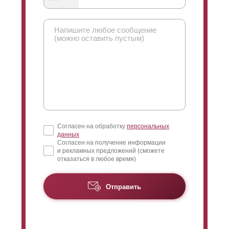
Особенностью этой модели является то, что забор
выглядит одинаково хорошо с обеих сторон. То есть,
у него нет изнаночной стороны. Это особенно
актуально в тех случаях, когда важно, чтобы забор
имел представительский вид с двух сторон.
Например, когда он расположен между соседними
участками.
Согласен на обработку
персональных
Ограждение получается двусторонним за счет
данных
особой укладки профиля, формой домика. Если
Согласен на получение информации
и рекламных предложений (сможете
посмотреть сбоку на уложенные профиля, то они
отказаться в любое время)
напоминают крыши домов.
Отправить
Выбор глубины секции, и соответственно
глубины
ламелей
остается за заказчиком. Чем
больше глубина секции, тем больше будет
высота
ламелей
. Высокие
ламели
придают забору