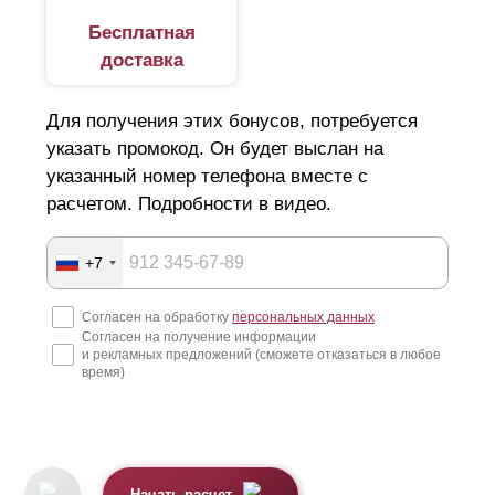
Размеры
ламелей
выбираются под индивидуальные
Бесплатная
вкусовые предпочтения. Но нужно учесть, что при
доставка
глубине секции 50 мм, высота
ламели
составит 73
мм; при глубине секции 60 мм - 87 мм; если секция
80 мм - то
ламели
105 мм.
Для получения этих бонусов, потребуется
указать промокод. Он будет выслан на
указанный номер телефона вместе с
расчетом. Подробности в видео.
+7
Согласен на обработку
персональных данных
Согласен на получение информации
и рекламных предложений (сможете отказаться в любое
время)